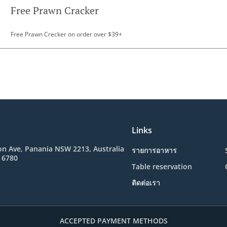
Free Prawn Cracker
Free Prawn Crecker on order over $39+
Links
n Ave, Panania NSW 2213, Australia
รายการอาหาร
 6780
Table reservation
ติดต่อเรา
ACCEPTED PAYMENT METHODS