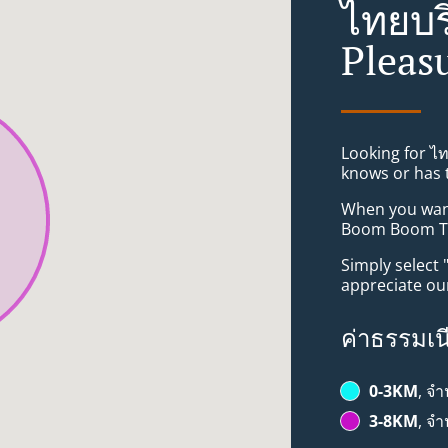
ไทยบร
Pleas
Looking for ไ
knows or has 
When you want 
Boom Boom Tha
Simply select 
appreciate our
ค่าธรรมเน
0-3KM
, จ
3-8KM
, จ