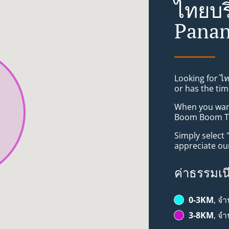
ไทยบร
Panan
Looking for ไ
or has the tim
When you want 
Boom Boom Tha
Simply select 
appreciate our
ค่าธรรมเน
0-3KM
, จ
3-8KM
, จ