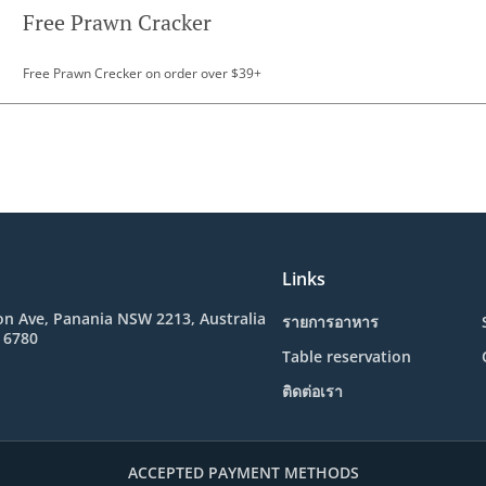
Free Prawn Cracker
Free Prawn Crecker on order over $39+
Links
n Ave, Panania NSW 2213, Australia
รายการอาหาร
 6780
Table reservation
ติดต่อเรา
ACCEPTED PAYMENT METHODS