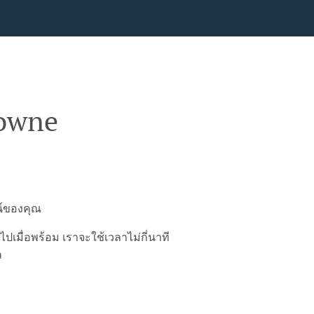
downe
น์ของคุณ
มื่อพร้อม เราจะใช้เวลาไม่กี่นาที
ล