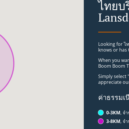
ไทยบร
Lans
Looking for ไ
knows or has 
When you want 
Boom Boom Tha
Simply select 
appreciate our
ค่าธรรมเน
0-3KM
, จ
3-8KM
, จ