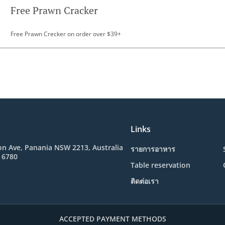
Free Prawn Cracker
Free Prawn Crecker on order over $39+
Links
n Ave, Panania NSW 2213, Australia
รายการอาหาร
 6780
Table reservation
ติดต่อเรา
ACCEPTED PAYMENT METHODS