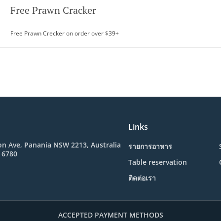
Free Prawn Cracker
Free Prawn Crecker on order over $39+
Links
n Ave, Panania NSW 2213, Australia
รายการอาหาร
 6780
Table reservation
ติดต่อเรา
ACCEPTED PAYMENT METHODS