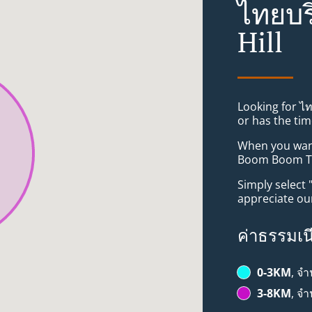
ไทยบร
Hill
Looking for ไ
or has the tim
When you want 
Boom Boom Tha
Simply select 
appreciate our
ค่าธรรมเน
0-3KM
, จ
3-8KM
, จ